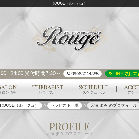
ROUGE（ルージュ）
:00
24:00
受付時間7:30～
09063044385
LINEでお問
SALON
THERAPIST
SCHEDULE
ACCE
サロン情報
セラピスト
スケジュール
アクセ
ROUGE（ルージュ）
セラピスト一覧
天海 まみ のプロフィール
PROFILE
天海 まみ のプロフィール